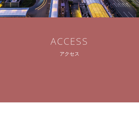
A
C
C
E
S
S
ア
ク
セ
ス